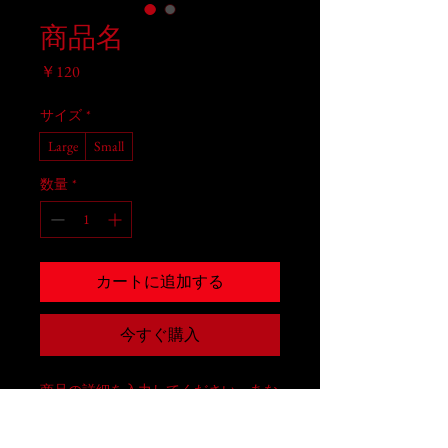
商品名
価
￥120
格
サイズ
*
Large
Small
数量
*
カートに追加する
今すぐ購入
商品の詳細を入力してください。あな
たの商品の特徴やおすすめのポイント
をわかりやすく説明しましょう。